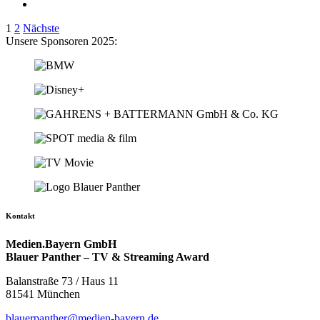
Seitennummerierung
1
2
Nächste
Unsere Sponsoren 2025:
der
Beiträge
Kontakt
Medien.Bayern GmbH
Blauer Panther – TV & Streaming Award
Balanstraße 73 / Haus 11
81541 München
blauerpanther@medien-bayern.de