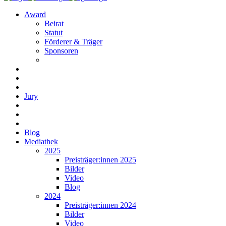
Award
Beirat
Statut
Förderer & Träger
Sponsoren
Jury
Blog
Mediathek
2025
Preisträger:innen 2025
Bilder
Video
Blog
2024
Preisträger:innen 2024
Bilder
Video