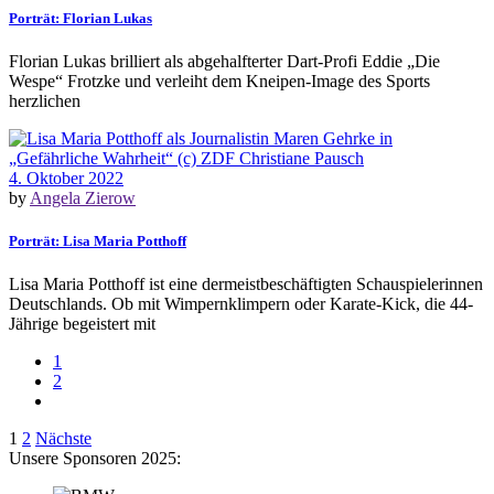
Porträt: Florian Lukas
Florian Lukas brilliert als abgehalfterter Dart-Profi Eddie „Die
Wespe“ Frotzke und verleiht dem Kneipen-Image des Sports
herzlichen
4. Oktober 2022
by
Angela Zierow
Porträt: Lisa Maria Potthoff
Lisa Maria Potthoff ist eine dermeistbeschäftigten Schauspielerinnen
Deutschlands. Ob mit Wimpernklimpern oder Karate-Kick, die 44-
Jährige begeistert mit
1
2
Seitennummerierung
1
2
Nächste
Unsere Sponsoren 2025:
der