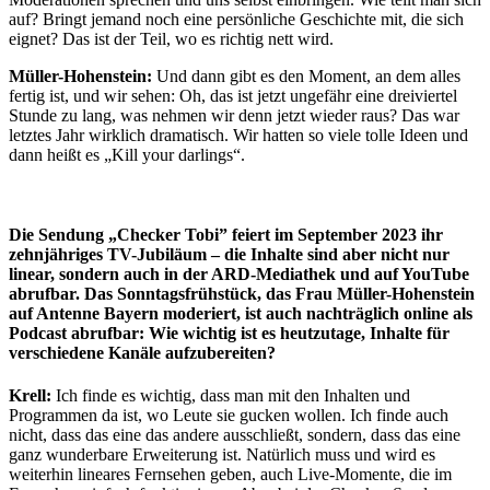
auf? Bringt jemand noch eine persönliche Geschichte mit, die sich
eignet? Das ist der Teil, wo es richtig nett wird.
Müller-Hohenstein:
Und dann gibt es den Moment, an dem alles
fertig ist, und wir sehen: Oh, das ist jetzt ungefähr eine dreiviertel
Stunde zu lang, was nehmen wir denn jetzt wieder raus? Das war
letztes Jahr wirklich dramatisch. Wir hatten so viele tolle Ideen und
dann heißt es „Kill your darlings“.
Die Sendung „Checker Tobi” feiert im September 2023 ihr
zehnjähriges TV-Jubiläum – die Inhalte sind aber nicht nur
linear, sondern auch in der ARD-Mediathek und auf YouTube
abrufbar. Das Sonntagsfrühstück, das Frau Müller-Hohenstein
auf Antenne Bayern moderiert, ist auch nachträglich online als
Podcast abrufbar: Wie wichtig ist es heutzutage, Inhalte für
verschiedene Kanäle aufzubereiten?
Krell:
Ich finde es wichtig, dass man mit den Inhalten und
Programmen da ist, wo Leute sie gucken wollen. Ich finde auch
nicht, dass das eine das andere ausschließt, sondern, dass das eine
ganz wunderbare Erweiterung ist. Natürlich muss und wird es
weiterhin lineares Fernsehen geben, auch Live-Momente, die im