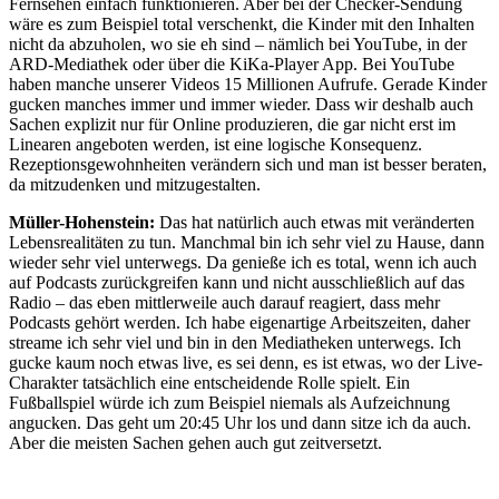
Fernsehen einfach funktionieren. Aber bei der Checker-Sendung
wäre es zum Beispiel total verschenkt, die Kinder mit den Inhalten
nicht da abzuholen, wo sie eh sind – nämlich bei YouTube, in der
ARD-Mediathek oder über die KiKa-Player App. Bei YouTube
haben manche unserer Videos 15 Millionen Aufrufe. Gerade Kinder
gucken manches immer und immer wieder. Dass wir deshalb auch
Sachen explizit nur für Online produzieren, die gar nicht erst im
Linearen angeboten werden, ist eine logische Konsequenz.
Rezeptionsgewohnheiten verändern sich und man ist besser beraten,
da mitzudenken und mitzugestalten.
Müller-Hohenstein:
Das hat natürlich auch etwas mit veränderten
Lebensrealitäten zu tun. Manchmal bin ich sehr viel zu Hause, dann
wieder sehr viel unterwegs. Da genieße ich es total, wenn ich auch
auf Podcasts zurückgreifen kann und nicht ausschließlich auf das
Radio – das eben mittlerweile auch darauf reagiert, dass mehr
Podcasts gehört werden. Ich habe eigenartige Arbeitszeiten, daher
streame ich sehr viel und bin in den Mediatheken unterwegs. Ich
gucke kaum noch etwas live, es sei denn, es ist etwas, wo der Live-
Charakter tatsächlich eine entscheidende Rolle spielt. Ein
Fußballspiel würde ich zum Beispiel niemals als Aufzeichnung
angucken. Das geht um 20:45 Uhr los und dann sitze ich da auch.
Aber die meisten Sachen gehen auch gut zeitversetzt.