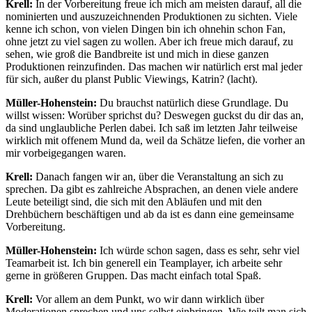
Krell:
In der Vorbereitung freue ich mich am meisten darauf, all die
nominierten und auszuzeichnenden Produktionen zu sichten. Viele
kenne ich schon, von vielen Dingen bin ich ohnehin schon Fan,
ohne jetzt zu viel sagen zu wollen. Aber ich freue mich darauf, zu
sehen, wie groß die Bandbreite ist und mich in diese ganzen
Produktionen reinzufinden. Das machen wir natürlich erst mal jeder
für sich, außer du planst Public Viewings, Katrin? (lacht).
Müller-Hohenstein:
Du brauchst natürlich diese Grundlage. Du
willst wissen: Worüber sprichst du? Deswegen guckst du dir das an,
da sind unglaubliche Perlen dabei. Ich saß im letzten Jahr teilweise
wirklich mit offenem Mund da, weil da Schätze liefen, die vorher an
mir vorbeigegangen waren.
Krell:
Danach fangen wir an, über die Veranstaltung an sich zu
sprechen. Da gibt es zahlreiche Absprachen, an denen viele andere
Leute beteiligt sind, die sich mit den Abläufen und mit den
Drehbüchern beschäftigen und ab da ist es dann eine gemeinsame
Vorbereitung.
Müller-Hohenstein:
Ich würde schon sagen, dass es sehr, sehr viel
Teamarbeit ist. Ich bin generell ein Teamplayer, ich arbeite sehr
gerne in größeren Gruppen. Das macht einfach total Spaß.
Krell:
Vor allem an dem Punkt, wo wir dann wirklich über
Moderationen sprechen und uns selbst einbringen. Wie teilt man sich