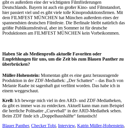
gibt es außerdem eine der wichtigsten Filmförderungen
Deutschlands. Bayern ist auch ein großer Kino- und Filmstandort,
hier passiert viel und es gibt viele tolle Kinoproduktionsfirmen. Mit
dem FILMFEST MÜNCHEN hat München außerdem eines der
spannendsten deutschen Filmfeste. Die Berlinale bleibt natürlich das
größte Publikumsfestival, aber im Sommer ist für deutsche
Produktionen am FILMFEST MÜNCHEN kein Vorbeikommen.
Haben Sie als Medienprofis aktuelle Favoriten oder
Empfehlungen für uns, um die Zeit bis zum Blauen Panther zu
überbrücken?
Müller-Hohenstein:
Momentan gibt es eine ganz herausragende
Produktion in der ZDF-Mediathek: „Der Schatten“ – das Buch von
Melanie Raabe ist sagenhaft gut verfilmt worden. Das habe ich in
einem weggeschaut.
Krell:
Ich bewege mich viel in den ARD- und ZDF-Mediatheken,
da gibt es immer was zu entdecken. Aktuell kann man zum Beispiel
die herrliche Politsatire „Curveball“ in der ARD-Mediathek sehen.
Beim ZDF finde ich „Doppelhaushälfte“ fantastisch!
Blauer Panther
,
Checker Tobi
,
Interview
,
Katrin Müller-Hohenstein
,