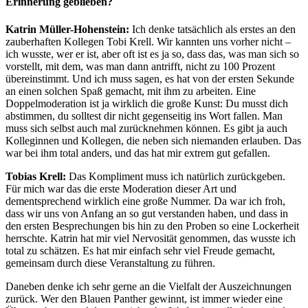
Erinnerung geblieben?
Katrin Müller-Hohenstein:
Ich denke tatsächlich als erstes an den
zauberhaften Kollegen Tobi Krell. Wir kannten uns vorher nicht –
ich wusste, wer er ist, aber oft ist es ja so, dass das, was man sich so
vorstellt, mit dem, was man dann antrifft, nicht zu 100 Prozent
übereinstimmt. Und ich muss sagen, es hat von der ersten Sekunde
an einen solchen Spaß gemacht, mit ihm zu arbeiten. Eine
Doppelmoderation ist ja wirklich die große Kunst: Du musst dich
abstimmen, du solltest dir nicht gegenseitig ins Wort fallen. Man
muss sich selbst auch mal zurücknehmen können. Es gibt ja auch
Kolleginnen und Kollegen, die neben sich niemanden erlauben. Das
war bei ihm total anders, und das hat mir extrem gut gefallen.
Tobias Krell:
Das Kompliment muss ich natürlich zurückgeben.
Für mich war das die erste Moderation dieser Art und
dementsprechend wirklich eine große Nummer. Da war ich froh,
dass wir uns von Anfang an so gut verstanden haben, und dass in
den ersten Besprechungen bis hin zu den Proben so eine Lockerheit
herrschte. Katrin hat mir viel Nervosität genommen, das wusste ich
total zu schätzen. Es hat mir einfach sehr viel Freude gemacht,
gemeinsam durch diese Veranstaltung zu führen.
Daneben denke ich sehr gerne an die Vielfalt der Auszeichnungen
zurück. Wer den Blauen Panther gewinnt, ist immer wieder eine