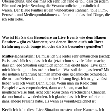
Überraschung, und das mag ich sehr. Ich fand es toll, dass zu jedem
Film und zu jeder Sendung die Verantwortlichen persönlich da
waren. Der Blaue Panther ist ein wunderbarer Rahmen, tolle Film-,
Fernseh- und Medienproduktionen zu feiern und das sind Dinge, die
ich sehr liebe.
Was ist für Sie das Besondere an Live-Events wie dem Blauen
Panther – gibt es Momente, vor denen Ihnen auch mit Ihrer
Erfahrung noch bange ist, oder die Sie besonders genießen?
Müller-Hohenstein:
Da muss ich Sie leider sehr enttäuschen (lacht):
Es ist tatsächlich so, dass ich das jetzt schon so viele Jahre mache,
dass ich jede Situation eigentlich schon mal erlebt habe. Live kann
mich überhaupt nichts mehr schocken. Was soll denn passieren? Mit
der nötigen Erfahrung hat man immer eine gedankliche Schublade,
die man aufziehen kann, in der eine Lösung liegt. Ich mag live fast
lieber, weil ich weiß: Dann gilt es. Wenn man im Radio zum
Beispiel etwas vorproduziert, dann weiß man, man hat
möglicherweise fünf, acht oder sogar zehn verschiedene Chancen,
das nochmal zu wiederholen. Ich glaube, dass ich live sofort eine
ganz andere Präsenz habe, als wenn es voraufgezeichnet ist.
Krell:
Ich habe diese Live-Situation meistens ohne Kameras. Ich