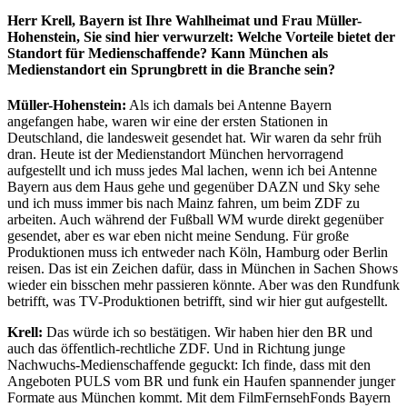
Herr Krell, Bayern ist Ihre Wahlheimat und Frau Müller-
Hohenstein, Sie sind hier verwurzelt: Welche Vorteile bietet der
Standort für Medienschaffende? Kann München als
Medienstandort ein Sprungbrett in die Branche sein?
Müller-Hohenstein:
Als ich damals bei Antenne Bayern
angefangen habe, waren wir eine der ersten Stationen in
Deutschland, die landesweit gesendet hat. Wir waren da sehr früh
dran. Heute ist der Medienstandort München hervorragend
aufgestellt und ich muss jedes Mal lachen, wenn ich bei Antenne
Bayern aus dem Haus gehe und gegenüber DAZN und Sky sehe
und ich muss immer bis nach Mainz fahren, um beim ZDF zu
arbeiten. Auch während der Fußball WM wurde direkt gegenüber
gesendet, aber es war eben nicht meine Sendung. Für große
Produktionen muss ich entweder nach Köln, Hamburg oder Berlin
reisen. Das ist ein Zeichen dafür, dass in München in Sachen Shows
wieder ein bisschen mehr passieren könnte. Aber was den Rundfunk
betrifft, was TV-Produktionen betrifft, sind wir hier gut aufgestellt.
Krell:
Das würde ich so bestätigen. Wir haben hier den BR und
auch das öffentlich-rechtliche ZDF. Und in Richtung junge
Nachwuchs-Medienschaffende geguckt: Ich finde, dass mit den
Angeboten PULS vom BR und funk ein Haufen spannender junger
Formate aus München kommt. Mit dem FilmFernsehFonds Bayern