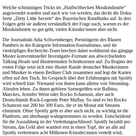
Welche schmutzigen Tricks im „Haifischbecken Musikindustrie“
angewendet wurden und nach wie vor werden, das deckt die Doku-
Serie „Dirty Little Secrets“ des Bayerischen Rundfunks auf. In drei
Folgen geht sie äußerst verständlich der Frage nach, warum es der
Musikindustrie so gut geht, vielen Künstler:innen aber nicht.
Die Journalistin Julia Schweinberger, Preisträgerin des Blauen
Panthers in der Kategorie Information/Journalismus, und ihr
vierköpfiges Recherche-Team brechen dabei wohltuend das gängige
Muster konventioneller Investigativ-Formate aus abwechselnden
Talking Heads und illustrierenden Schnittszenen auf. Zu Beginn der
ersten Folge setzt sich eine illustre Runde deutscher Musikerinnen
und Musiker in einem Berliner Club zusammen und legt die Karten
offen auf den Tisch. Im Gespräch über ihre Erfahrungen mit Spotify
wird schnell klar: Niemand von ihnen kann alleine von Streaming-
Abrufen leben. Zu ihnen gehören Szenegrößen wie Balbina,
Maeckes, Jennifer Weist oder Rocko Schamoni, aber auch
Deutschlands Rock-Legende Peter Maffay. So sind es bei Rocko
Schamoni nur 200 bis 300 Euro, die er im Monat mit Streams
einnimmt. Ohne Spotify geht es aber auch nicht, zu wichtig ist die
Plattform, um überhaupt wahrgenommen zu werden. Entscheidend
für die Auszahlung ist der Verteilungsschlüssel: Spotify bezahlt pro
Stream, das Geld aber wandert erst in einen Topf, der an alle auf
Spotify vertretenen acht Millionen Künstler:innen verteilt wird,