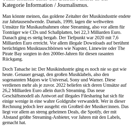
Kategorie Information / Journalismus.
Man könnte meinen, das goldene Zeitalter der Musikindustrie endete
zur Jahrtausendwende. Damals, 1999, lagen die weltweiten
Umsätze für Musikaufnahmen ohne Streaming, also vor allem für
Tonträger wie CDs und Schallplatten, bei 22,3 Milliarden Euro.
Danach ging es stetig bergab. Der Tiefpunkt war 2020 mit 7,6
Milliarden Euro erreicht. Vor allem illegale Downloads auf berühmt
berüchtigten Musiktauschbörsen wie Napster, Limewire oder The
Pirate Bay sorgten in den 2000er-Jahren für diesen rasanten
Rückgang.
Doch Tatsache ist: Der Musikindustrie ging es noch nie so gut wie
heute. Genauer gesagt, den großen Musiklabels, also den
sogenannten Majors wie Universal, Sony und Warner. Diese
verdienen mehr als je zuvor. 2022 beliefen sich deren Umsätze auf
26,2 Milliarden Euro allein durch Streaming. Das neue
Geschäftsmodell als Antwort auf illegales Filesharing hat sich für
einige wenige in eine wahre Goldgrube verwandelt. Wer in dieser
Rechnung jedoch leer ausgeht: ein Großteil der Musiker:innen. Das
liegt vor allem an streng geheimen Deals, die Spotify, der mit
Abstand größte Streaming-Anbieter, vor Jahren mit den Labels,
gemacht hat.