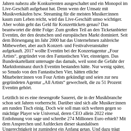
Jahren nahezu alle Konkurrenten ausgeschaltet und ein Monopol im
Live-Geschäft aufgebaut hat. Denn wenn der Umsatz mit
Musikverkäufen bzw. Streaming für die meisten Musiker:innen
kaum zum Leben reicht, wird das Live-Geschäft umso wichtiger.
Aber wohin geht das Geld für Konzerttickets genau? Das
beantwortet die dritte Folge: Zum großen Teil an den Ticketanbieter
Eventim, der den deutschen und europäischen Markt dominiert. Seit
dem Börsengang im Jahr 2000 hat das Unternehmen zahlreiche
Mitbewerber, aber auch Konzert- und Festivalveranstalter
aufgekauft. 2017 wollte Eventim bei der Konzertagentur „Four
Artists“, gegründet von den Fantastischen Vier, einsteigen. Das
Bundeskartellamt untersagte das damals, weil sonst die Gefahr der
Marktdominanz durch Eventim bestanden hätte. Nur wenig später,
so Smudo von den Fantastischen Vier, hätten etliche
Mitarbeiter:innen von Four Artists gekündigt und seien zur neu
gegründeten Agentur „All Artists“ gewechselt, die zu 51 Prozent
Eventim gehört.
Letztlich ist es eine riesengroße Sauerei, die in der Musikbranche
schon seit Jahren vorherrscht. Darüber sind sich alle Musiker:innen
am runden Tisch einig. Doch wie soll man sich wehren gegen so
mächtige Player wie Universal, deren CEO allein 2022 eine
Entlohnung von sage und schreibe 274 Millionen Euro erhielt? Mit
dem Ansprechen und Aufdecken dieser skandalösen
Ungerechtigkeit ist zumindest ein Anfang getan. Und dazu trägt