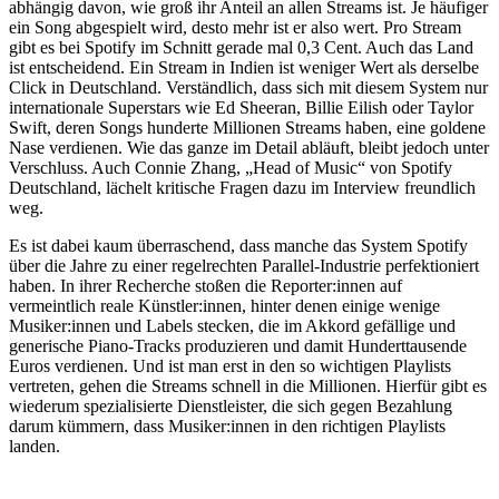
abhängig davon, wie groß ihr Anteil an allen Streams ist. Je häufiger
ein Song abgespielt wird, desto mehr ist er also wert. Pro Stream
gibt es bei Spotify im Schnitt gerade mal 0,3 Cent. Auch das Land
ist entscheidend. Ein Stream in Indien ist weniger Wert als derselbe
Click in Deutschland. Verständlich, dass sich mit diesem System nur
internationale Superstars wie Ed Sheeran, Billie Eilish oder Taylor
Swift, deren Songs hunderte Millionen Streams haben, eine goldene
Nase verdienen. Wie das ganze im Detail abläuft, bleibt jedoch unter
Verschluss. Auch Connie Zhang, „Head of Music“ von Spotify
Deutschland, lächelt kritische Fragen dazu im Interview freundlich
weg.
Es ist dabei kaum überraschend, dass manche das System Spotify
über die Jahre zu einer regelrechten Parallel-Industrie perfektioniert
haben. In ihrer Recherche stoßen die Reporter:innen auf
vermeintlich reale Künstler:innen, hinter denen einige wenige
Musiker:innen und Labels stecken, die im Akkord gefällige und
generische Piano-Tracks produzieren und damit Hunderttausende
Euros verdienen. Und ist man erst in den so wichtigen Playlists
vertreten, gehen die Streams schnell in die Millionen. Hierfür gibt es
wiederum spezialisierte Dienstleister, die sich gegen Bezahlung
darum kümmern, dass Musiker:innen in den richtigen Playlists
landen.