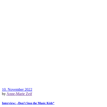
10. November 2022
by
Anne-Marie Zeif
Interview: „Don’t Stop the Music Kids“