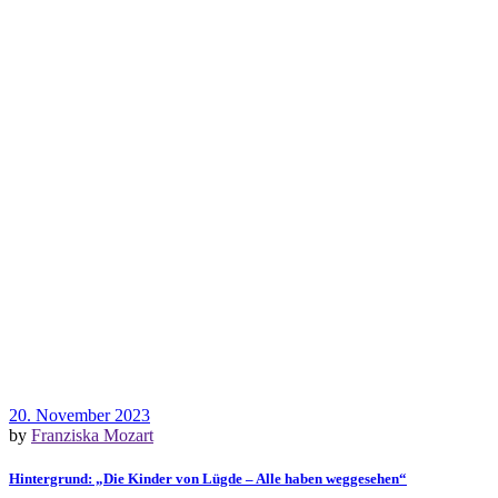
20. November 2023
by
Franziska Mozart
Hintergrund: „Die Kinder von Lügde – Alle haben weggesehen“