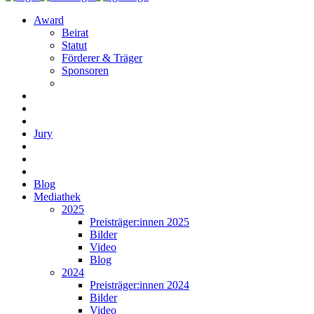
Award
Beirat
Statut
Förderer & Träger
Sponsoren
Jury
Blog
Mediathek
2025
Preisträger:innen 2025
Bilder
Video
Blog
2024
Preisträger:innen 2024
Bilder
Video