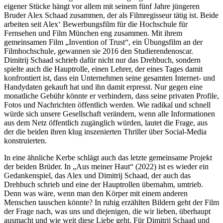
eigener Stücke hängt vor allem mit seinem fünf Jahre jüngeren
Bruder Alex Schaad zusammen, der als Filmregisseur tätig ist. Beide
arbeiten seit Alex‘ Bewerbungsfilm für die Hochschule für
Fernsehen und Film München eng zusammen. Mit ihrem
gemeinsamen Film „Invention of Trust“, ein Übungsfilm an der
Filmhochschule, gewannen sie 2016 den Studierendenoscar.
Dimitrij Schaad schrieb dafür nicht nur das Drehbuch, sondern
spielte auch die Hauptrolle, einen Lehrer, der eines Tages damit
konfrontiert ist, dass ein Unternehmen seine gesamten Internet- und
Handydaten gekauft hat und ihn damit erpresst. Nur gegen eine
monatliche Gebühr könnte er verhindern, dass seine privaten Profile,
Fotos und Nachrichten öffentlich werden. Wie radikal und schnell
würde sich unsere Gesellschaft verändern, wenn alle Informationen
aus dem Netz öffentlich zugänglich würden, lautet die Frage, aus
der die beiden ihren klug inszenierten Thriller über Social-Media
konstruierten.
In eine ähnliche Kerbe schlägt auch das letzte gemeinsame Projekt
der beiden Brüder. In „Aus meiner Haut“ (2022) ist es wieder ein
Gedankenspiel, das Alex und Dimitrij Schaad, der auch das
Drehbuch schrieb und eine der Hauptrollen übernahm, umtrieb.
Denn was wäre, wenn man den Körper mit einem anderen
Menschen tauschen könnte? In ruhig erzählten Bildern geht der Film
der Frage nach, was uns und diejenigen, die wir lieben, überhaupt
ausmacht und wie weit diese Liebe geht. Für Dimitrij Schaad und