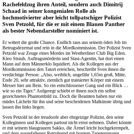
Rachefeldzug ihren Anteil, sondern auch Dimitrij
Schaad in seiner kongenialen Rolle als
hochmotivierter aber leicht tollpatschiger Polizist
Sven Petzold, für die er mit einem Blauen Panther
als bester Nebendarsteller nominiert ist.
Er wittert die große Chance. Endlich raus aus seinem öden Job im
Betrugsdezernat und rein in die Mordkommission. Der Polizist Sven
Petzold war Zeuge eines Mordes im Westberliner Club Big Eden.
Kleo Straub, Auftragsmörderin und Stasi-Agentin, hat dort einen
Mann auf dem Männerklo liquidiert. Als die Kollegen aus der
Mordkommission den Tatort erreichen, beschreibt Sven ihnen die
verdächtige Person: „Also, weiblich, ungefähr 1,65m groß, Mitte,
Ende 20, sehr attraktiv, ziemlich gut trainierter Körper mit einem
Messer hier am Bein. So ein entschlossener Gang und ein Blick …
wie so ein Tiger.“ Aufgeregt schiebt er ihnen noch ein selbst
gezeichnetes Phantombild zu. Doch die Beamten haben nur ein
müdes Lächeln für ihn und seine bescheidenen Malkünste übrig und
lassen ihn links liegen.
Sven Petzold ist der treudoofe aber ehrgeizige Polizist, den seine
Kolleginnen und Kollegen partout nicht ernst nehmen. Dabei könnte
er mit seinem blaugrauem Sakko, die Ärmel leicht hochgekrempelt,
und dem ausgefallenen Retrohemd mit buntem Tapetenmuster