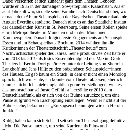
Dabei verschrieb er sich zunächst ganz dem Theater. Geboren
wurde er 1985 in der damaligen Sowjetrepublik Kasachstan. Als er
acht Jahre alt war, siedelte seine Familie nach Deutschland über, wo
er nach dem Abitur Schauspiel an der Bayerischen Theaterakademie
August Everding studierte. Danach ging es an das Staatliche Institut
der darstellenden Kunst in St. Petersburg. Seine ersten Rollen spielte
er im Metropoltheater in München und in den Münchner
Kammerspielen. Danach folgten erste Engagements am Schauspiel
Essen und im Schauspielhaus Bochum. 2014 wählten ihn die
Kritiker:innen der Theaterzeitschrift „Theater heute“ zum
Nachwuchsschauspieler des Jahres. Seine produktivste Zeit hatte er
von 2013 bis 2019 als festes Ensemblemitglied des Maxim-Gorki-
Theaters in Berlin. Dort gehörte er unter der Leitung von Shermin
Langhoff und Jens Hillje zu den prägendsten Schauspieler*innen
des Hauses. Es gab kaum ein Stück, in dem er nicht einen Monolog
sprach. „Ich wünschte, ich könnte vom Theater ablassen, aber ich
kann es nicht. Ich spiele unglaublich gerne Vorstellungen, weil es
das unvorstellbar schönste Gefühl ist“, erzählte er 2019 dem
Deutschlandfunk, als er sich von der Bühne zurückzog, um eine
Pause aufgrund von Erschöpfung einzulegen. Wenn er nicht auf der
Bühne stehe, bekomme er „Entzugserscheinungen wie ein Heroin-
Junkie.“
Ruhig halten kann sich Schaad seit seinem Theaterabgang definitiv
nicht. Die Pause nutzt er, um seine Karriere als Film- und