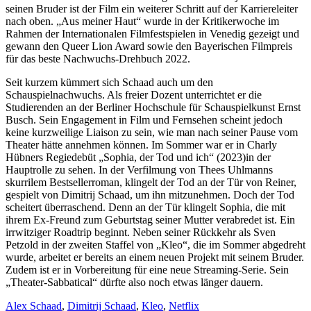
seinen Bruder ist der Film ein weiterer Schritt auf der Karriereleiter
nach oben. „Aus meiner Haut“ wurde in der Kritikerwoche im
Rahmen der Internationalen Filmfestspielen in Venedig gezeigt und
gewann den Queer Lion Award sowie den Bayerischen Filmpreis
für das beste Nachwuchs-Drehbuch 2022.
Seit kurzem kümmert sich Schaad auch um den
Schauspielnachwuchs. Als freier Dozent unterrichtet er die
Studierenden an der Berliner Hochschule für Schauspielkunst Ernst
Busch. Sein Engagement in Film und Fernsehen scheint jedoch
keine kurzweilige Liaison zu sein, wie man nach seiner Pause vom
Theater hätte annehmen können. Im Sommer war er in Charly
Hübners Regiedebüt „Sophia, der Tod und ich“ (2023)in der
Hauptrolle zu sehen. In der Verfilmung von Thees Uhlmanns
skurrilem Bestsellerroman, klingelt der Tod an der Tür von Reiner,
gespielt von Dimitrij Schaad, um ihn mitzunehmen. Doch der Tod
scheitert überraschend. Denn an der Tür klingelt Sophia, die mit
ihrem Ex-Freund zum Geburtstag seiner Mutter verabredet ist. Ein
irrwitziger Roadtrip beginnt. Neben seiner Rückkehr als Sven
Petzold in der zweiten Staffel von „Kleo“, die im Sommer abgedreht
wurde, arbeitet er bereits an einem neuen Projekt mit seinem Bruder.
Zudem ist er in Vorbereitung für eine neue Streaming-Serie. Sein
„Theater-Sabbatical“ dürfte also noch etwas länger dauern.
Alex Schaad
,
Dimitrij Schaad
,
Kleo
,
Netflix