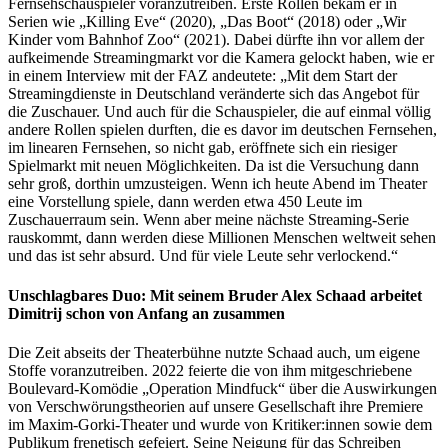
Fernsehschauspieler voranzutreiben. Erste Rollen bekam er in
Serien wie „Killing Eve“ (2020), „Das Boot“ (2018) oder „Wir
Kinder vom Bahnhof Zoo“ (2021). Dabei dürfte ihn vor allem der
aufkeimende Streamingmarkt vor die Kamera gelockt haben, wie er
in einem Interview mit der FAZ andeutete: „Mit dem Start der
Streamingdienste in Deutschland veränderte sich das Angebot für
die Zuschauer. Und auch für die Schauspieler, die auf einmal völlig
andere Rollen spielen durften, die es davor im deutschen Fernsehen,
im linearen Fernsehen, so nicht gab, eröffnete sich ein riesiger
Spielmarkt mit neuen Möglichkeiten. Da ist die Versuchung dann
sehr groß, dorthin umzusteigen. Wenn ich heute Abend im Theater
eine Vorstellung spiele, dann werden etwa 450 Leute im
Zuschauerraum sein. Wenn aber meine nächste Streaming-Serie
rauskommt, dann werden diese Millionen Menschen weltweit sehen
und das ist sehr absurd. Und für viele Leute sehr verlockend.“
Unschlagbares Duo: Mit seinem Bruder Alex Schaad arbeitet
Dimitrij schon von Anfang an zusammen
Die Zeit abseits der Theaterbühne nutzte Schaad auch, um eigene
Stoffe voranzutreiben. 2022 feierte die von ihm mitgeschriebene
Boulevard-Komödie „Operation Mindfuck“ über die Auswirkungen
von Verschwörungstheorien auf unsere Gesellschaft ihre Premiere
im Maxim-Gorki-Theater und wurde von Kritiker:innen sowie dem
Publikum frenetisch gefeiert. Seine Neigung für das Schreiben