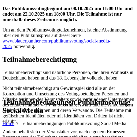
Das Publikumsvotingbeginnt am 08.10.2025 um 11:00 Uhr und
endet am 22.10.2025 um 18:00 Uhr. Die Teilnahme ist nur
innerhalb dieses Zeitraums möglich.
Um an dem Publikumsvotingteilzunehmen, ist eine Abstimmung
über den Publikumspreis auf dieser Seite
www.blauerpanther.com/publikumsvoting/social-media-
2025
notwendig.
Teilnahmeberechtigung
Teilnahmeberechtigt sind natürliche Personen, die ihren Wohnsitz in
Deutschland haben und das 18. Lebensjahr vollendet haben.
Nicht teilnahmeberechtigt am Gewinnspiel sind alle an der
Konzeption und Umsetzung des Votingsbeteiligten Personen und
Mitarbeiter:innen des Veranstalters sowie verbundener Unternehmen
Teilnahmebedingungen Publikumsvoting
des Blauen Panther – TV & Streaming Award und die Angehörigen
Social Media
solcher Mitarbeiter:innen und deren Verwandte. Die Teilnahme mit
gefälschten Identitäten oder mit Identitäten von Dritten ist nicht
erlaubt.
Home
/
Teilnahmebedingungen Publikumsvoting Social Media
Zudem behält sich der Veranstalter vor, nach eigenem Ermessen