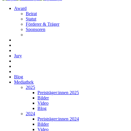
Award
Beirat
Statut
Förderer & Träger
Sponsoren
Jury
Blog
Mediathek
2025
Preisträger:innen 2025
Bilder
Video
Blog
2024
Preisträger:innen 2024
Bilder
Video