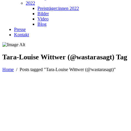
2022
Preisträger:innen 2022
Bilder
Video
Blog
Presse
Kontakt
Tara-Louise Wittwer (@wastarasagt) Tag
Home
/
Posts tagged "Tara-Louise Wittwer (@wastarasagt)"